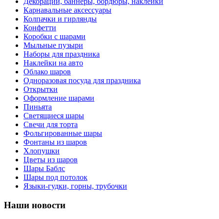
Декорации, баннеры, бордюры, наклейки
Карнавальные аксессуары
Колпачки и гирлянды
Конфетти
Коробки с шарами
Мыльные пузыри
Наборы для праздника
Наклейки на авто
Облако шаров
Одноразовая посуда для праздника
Открытки
Оформление шарами
Пиньята
Светящиеся шары
Свечи для торта
Фольгированные шары
Фонтаны из шаров
Хлопушки
Цветы из шаров
Шары Баблс
Шары под потолок
Языки-гудки, горны, трубочки
Наши новости