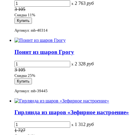
2 763
руб
x
3 105
Скидка 11%
Артикул: mb-40314
Поинт из шаров Грогу
2 328
руб
x
3 105
Скидка 25%
Артикул: mb-39445
Гирлянда из шаров «Зефирное настроение»
1 312
руб
x
1 727