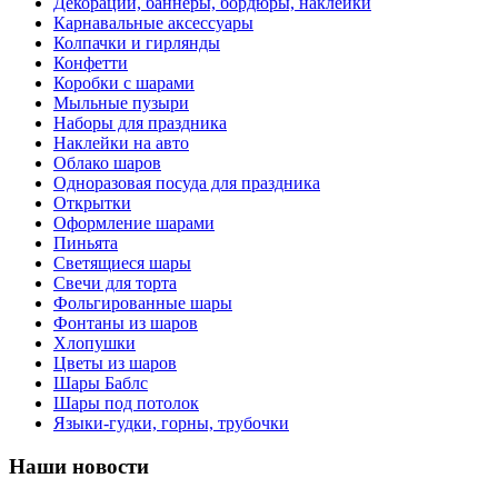
Декорации, баннеры, бордюры, наклейки
Карнавальные аксессуары
Колпачки и гирлянды
Конфетти
Коробки с шарами
Мыльные пузыри
Наборы для праздника
Наклейки на авто
Облако шаров
Одноразовая посуда для праздника
Открытки
Оформление шарами
Пиньята
Светящиеся шары
Свечи для торта
Фольгированные шары
Фонтаны из шаров
Хлопушки
Цветы из шаров
Шары Баблс
Шары под потолок
Языки-гудки, горны, трубочки
Наши новости