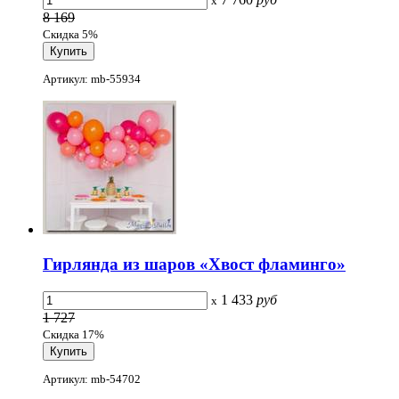
x
8 169
Скидка 5%
Артикул: mb-55934
Гирлянда из шаров «Хвост фламинго»
1 433
руб
x
1 727
Скидка 17%
Артикул: mb-54702