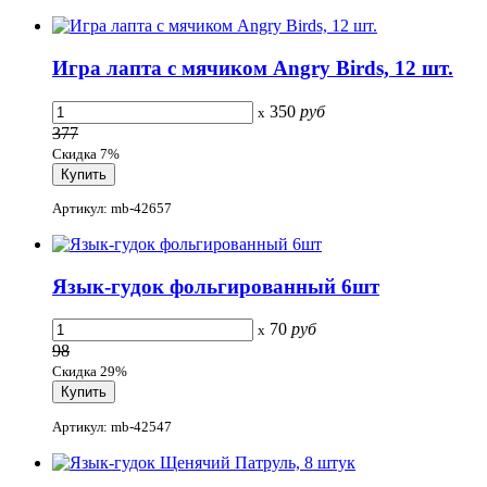
Игра лапта с мячиком Angry Birds, 12 шт.
350
руб
x
377
Скидка 7%
Артикул: mb-42657
Язык-гудок фольгированный 6шт
70
руб
x
98
Скидка 29%
Артикул: mb-42547