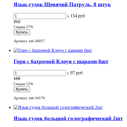
Язык-гудок Щенячий Патруль, 8 штук
154
руб
x
212
Скидка 27%
Артикул: mb-36057
Горн с бахромой Клоун с шарами 6шт
97
руб
x
110
Скидка 12%
Артикул: mb-34176
Язык-гудок большой голографический 2шт