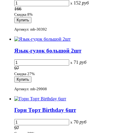
152
руб
x
166
Скидка 8%
Артикул: mb-30392
Язык-гудок большой 2шт
71
руб
x
97
Скидка 27%
Артикул: mb-29908
Горн Торт Birthday 6шт
70
руб
x
97