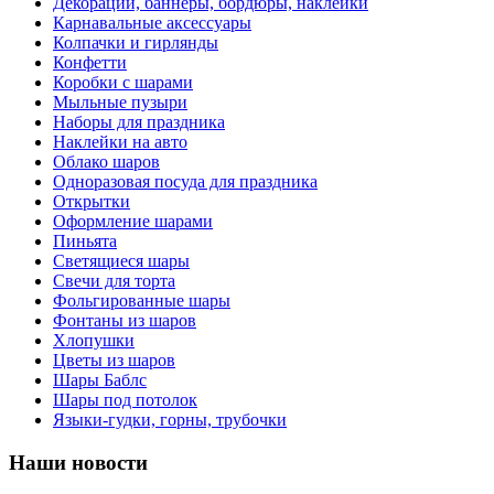
Декорации, баннеры, бордюры, наклейки
Карнавальные аксессуары
Колпачки и гирлянды
Конфетти
Коробки с шарами
Мыльные пузыри
Наборы для праздника
Наклейки на авто
Облако шаров
Одноразовая посуда для праздника
Открытки
Оформление шарами
Пиньята
Светящиеся шары
Свечи для торта
Фольгированные шары
Фонтаны из шаров
Хлопушки
Цветы из шаров
Шары Баблс
Шары под потолок
Языки-гудки, горны, трубочки
Наши новости