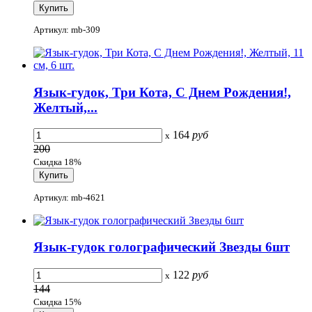
Артикул: mb-309
Язык-гудок, Три Кота, С Днем Рождения!,
Желтый,...
164
руб
x
200
Скидка 18%
Артикул: mb-4621
Язык-гудок голографический Звезды 6шт
122
руб
x
144
Скидка 15%