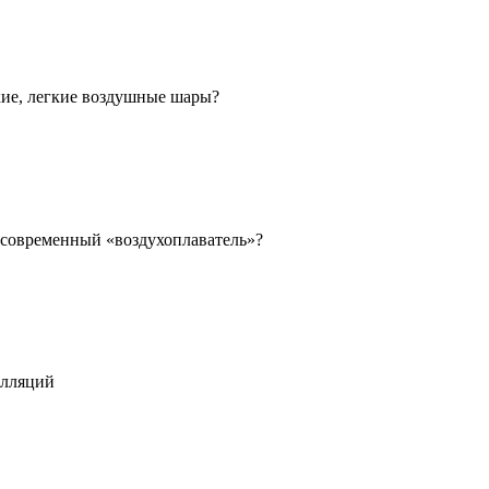
ркие, легкие воздушные шары?
я современный «воздухоплаватель»?
алляций