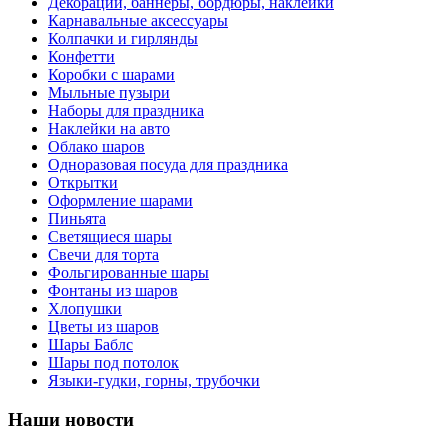
Декорации, баннеры, бордюры, наклейки
Карнавальные аксессуары
Колпачки и гирлянды
Конфетти
Коробки с шарами
Мыльные пузыри
Наборы для праздника
Наклейки на авто
Облако шаров
Одноразовая посуда для праздника
Открытки
Оформление шарами
Пиньята
Светящиеся шары
Свечи для торта
Фольгированные шары
Фонтаны из шаров
Хлопушки
Цветы из шаров
Шары Баблс
Шары под потолок
Языки-гудки, горны, трубочки
Наши новости