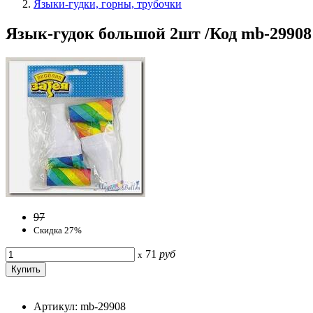
Языки-гудки, горны, трубочки
Язык-гудок большой 2шт /Код mb-29908
97
Скидка 27%
71
руб
x
Артикул: mb-29908